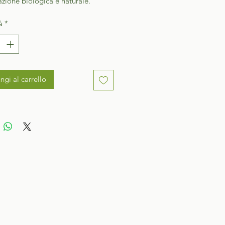
azione biologica e naturale.
à
*
ngi al carrello