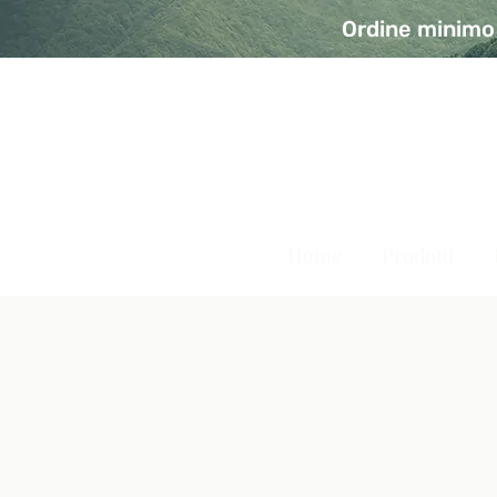
Ordine minimo 
A Modo Bio - Rivolta d'Ad
Prodotti biologici, vegani e senza glutine
Home
Prodotti