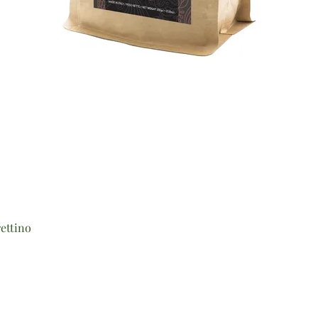
Vista rapida
ettino