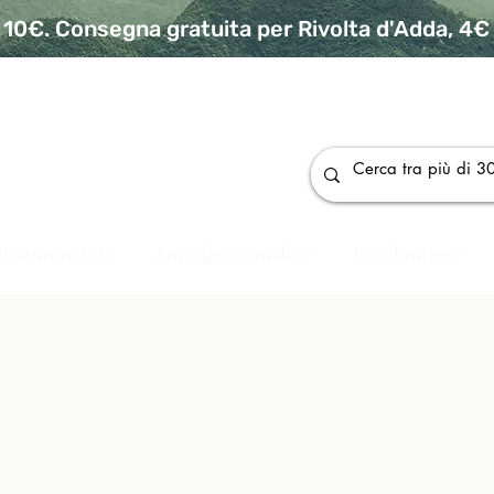
10€. Consegna gratuita per Rivolta d'Adda, 4€ p
da
Buono regalo
Annulla un ordine
Bomboniere