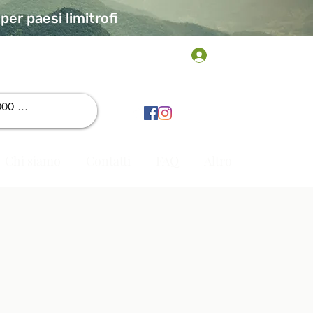
er paesi limitrofi
Accedi
Chi siamo
Contatti
FAQ
Altro