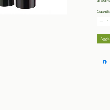
di deriv
Quantit
Aggiu