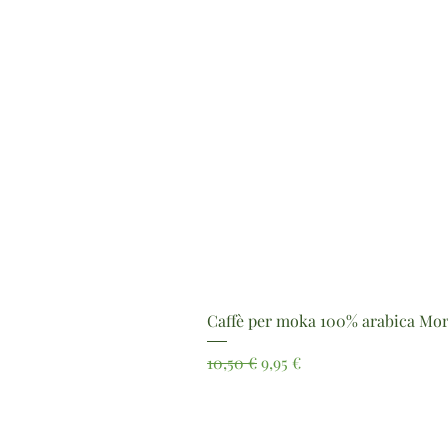
Caffè per moka 100% arabica Mor
Prezzo regolare
Prezzo scontato
10,50 €
9,95 €