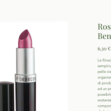
Ros
Ben
6,30 €
La filos
semplice
pelle vi
organis
di produ
ad un pr
possibil
sostanze
compong