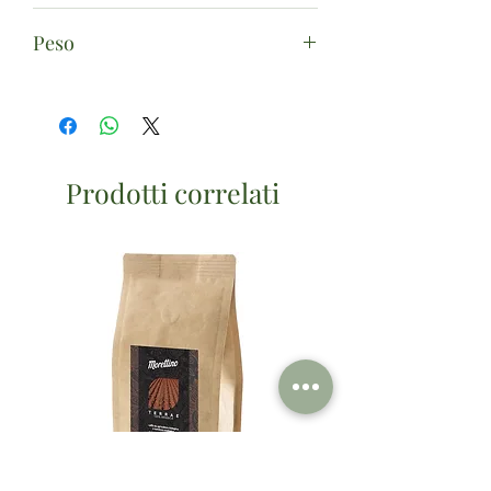
Lievito di birra (Saccharomyces
Peso
Cerevisiae)
10g
Prodotti correlati