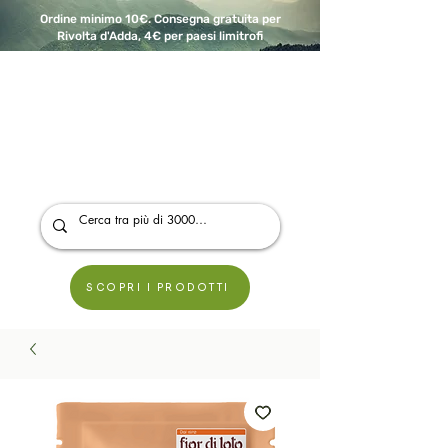
Ordine minimo 10€. Consegna gratuita per
Rivolta d'Adda, 4€ per paesi limitrofi
A Modo Bio - Rivolta d'Adda
Prodotti biologici, vegani e senza glutine
SCOPRI I PRODOTTI