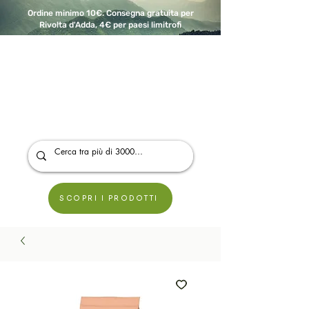
Ordine minimo 10€. Consegna gratuita per
Rivolta d'Adda, 4€ per paesi limitrofi
A Modo Bio - Rivolta d'Adda
Prodotti biologici, vegani e senza glutine
SCOPRI I PRODOTTI