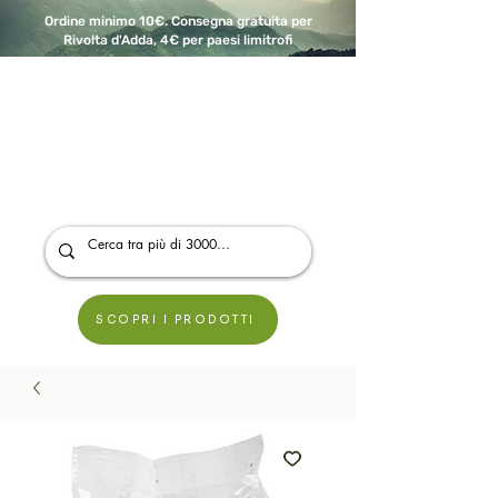
Ordine minimo 10€. Consegna gratuita per
Rivolta d'Adda, 4€ per paesi limitrofi
A Modo Bio - Rivolta d'Adda
Prodotti biologici, vegani e senza glutine
SCOPRI I PRODOTTI