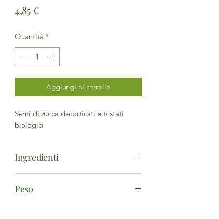
Prezzo
4,85 €
Quantità
*
Aggiungi al carrello
Semi di zucca decorticati e tostati
biologici
Ingredienti
Semi di zucca tostati*. (*da agricoltura
Peso
biologica) - Può contenere tracce
di
arachidi
,
soia
,
frutta a guscio
e semi
250g
di
sesamo
.