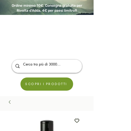
Ordine minimo 10€. Consegna gratuita per
Rivolta d'Adda, 4€ per paesi limitrofi
A Modo Bio - Rivolta d'Adda
Prodotti biologici, vegani e senza glutine
SCOPRI I PRODOTTI