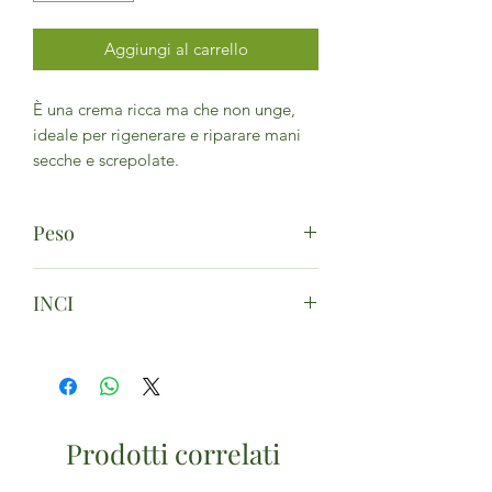
Aggiungi al carrello
È una crema ricca ma che non unge,
ideale per rigenerare e riparare mani
secche e screpolate.
Peso
50ml
INCI
Aqua, Helianthus annuus seed oil*,
Glycerin, Prunus amygdalus dulcis oil,
Aloe barbadensis leaf juice*, Cetearyl
alcohol, Glyceryl stearate
Prodotti correlati
citrate,Butyrospermum parkii butter*,
Theobroma cacao seed butter*,