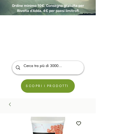
Ordine minimo 10€. Consegna gratuita per
Rivolta d'Adda, 4€ per paesi limitrofi
A Modo Bio - Rivolta d'Adda
Prodotti biologici, vegani e senza glutine
SCOPRI I PRODOTTI