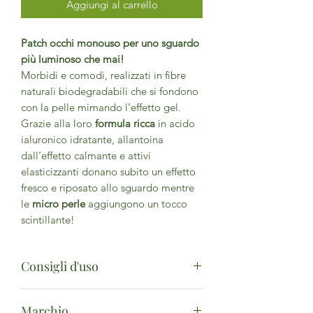
Aggiungi al carrello
Patch occhi monouso per uno sguardo
più luminoso che mai!
Morbidi e comodi, realizzati in fibre
naturali biodegradabili che si fondono
con la pelle mimando l’effetto gel.
Grazie alla loro
formula ricca
in acido
ialuronico idratante, allantoina
dall’effetto calmante e attivi
elasticizzanti donano subito un effetto
fresco e riposato allo sguardo mentre
le
micro perle
aggiungono un tocco
scintillante!
Consigli d'uso
Applicare i patch per 15 minuti su pelle
Marchio
pulita e asciutta. Rimuoverli e