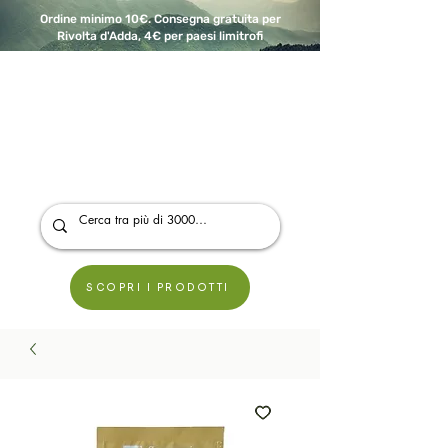
Ordine minimo 10€. Consegna gratuita per
Rivolta d'Adda, 4€ per paesi limitrofi
A Modo Bio - Rivolta d'Adda
Prodotti biologici, vegani e senza glutine
SCOPRI I PRODOTTI