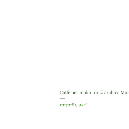
Caffè per moka 100% arabica Mor
Prezzo regolare
Prezzo scontato
10,50 €
9,95 €