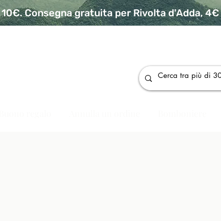
10€. Consegna gratuita per Rivolta d'Adda, 4€ p
da
Buono regalo
Annulla un ordine
Bomboniere