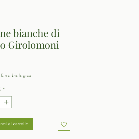
ne bianche di
ro Girolomoni
Prezzo
 farro biologica
à
*
ngi al carrello