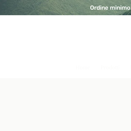
Ordine minimo 
A Modo Bio - Rivolta d'Ad
Prodotti biologici, vegani e senza glutine
Home
Prodotti