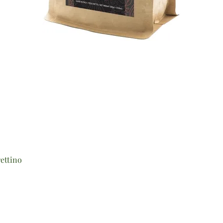
Vista rapida
ettino