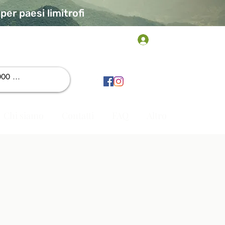
er paesi limitrofi
Accedi
Chi siamo
Contatti
FAQ
Altro