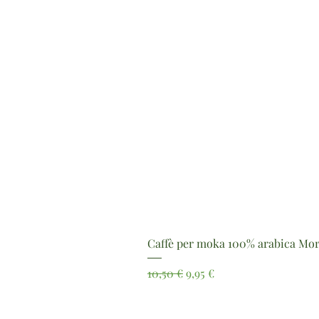
Caffè per moka 100% arabica Mor
Prezzo regolare
Prezzo scontato
10,50 €
9,95 €