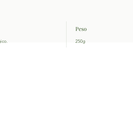
Peso
gico.
250g