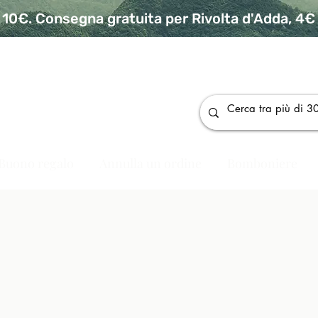
10€. Consegna gratuita per Rivolta d'Adda, 4€ p
da
Buono regalo
Annulla un ordine
Bomboniere