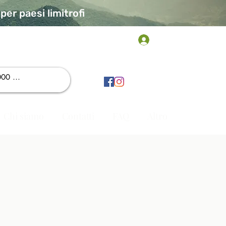
er paesi limitrofi
Accedi
Chi siamo
Contatti
FAQ
Altro