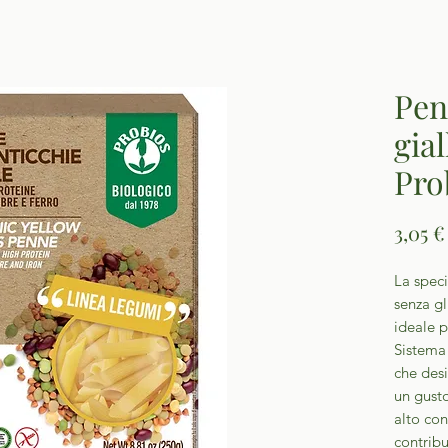
Pen
gia
Pro
3,05 €
La spec
senza gl
ideale p
Sistema
che desi
un gust
alto con
contrib