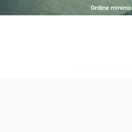
Ordine minimo 
A Modo Bio - Rivolta d'Ad
Prodotti biologici, vegani e senza glutine
Home
Prodotti