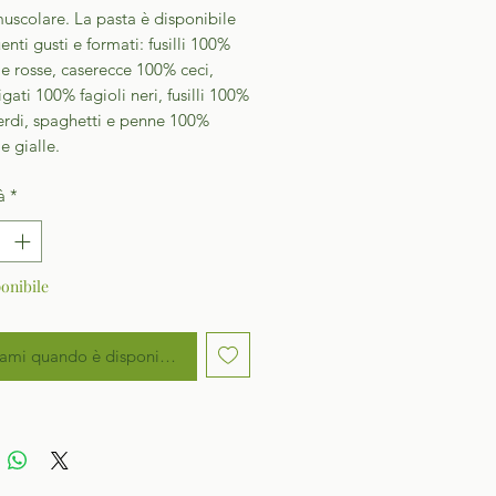
uscolare. La pasta è disponibile
enti gusti e formati: fusilli 100%
ie rosse, caserecce 100% ceci,
igati 100% fagioli neri, fusilli 100%
verdi, spaghetti e penne 100%
e gialle.
à
*
onibile
ami quando è disponibile