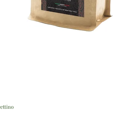
Vista rapida
ettino