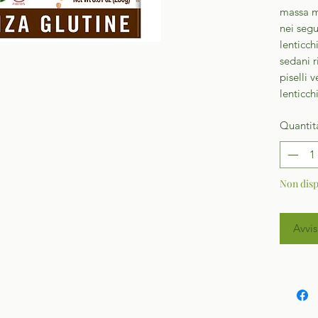
massa m
nei segu
lenticch
sedani r
piselli 
lenticchi
Quantit
Non disp
Avvis