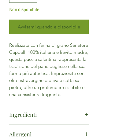
Non disponibile
Avvisami quando è disponibile
Realizzata con farina di grano Senatore
Cappelli 100% italiana e lievito madre,
questa puccia salentina rappresenta la
tradizione del pane pugliese nella sua
forma più autentica. Impreziosita con
olio extravergine d'oliva e cotta su
pietra, offre un profumo irresistibile e
una consistenza fragrante.
Ingredienti
farina di
grano duro
* Senatore
Allergeni
Cappelli, acqua, farina di
grano