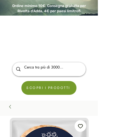
Ordine minimo 10€. Consegna gratuita per
Rivolta d'Adda, 4€ per paesi limitrofi
A Modo Bio - Rivolta d'Adda
Prodotti biologici, vegani e senza glutine
SCOPRI I PRODOTTI