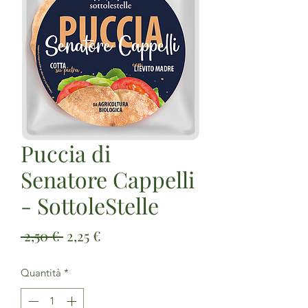
Puccia di
Senatore Cappelli
- SottoleStelle
Prezzo
Prezzo
 2,50 € 
2,25 €
regolare
scontato
Quantità
*