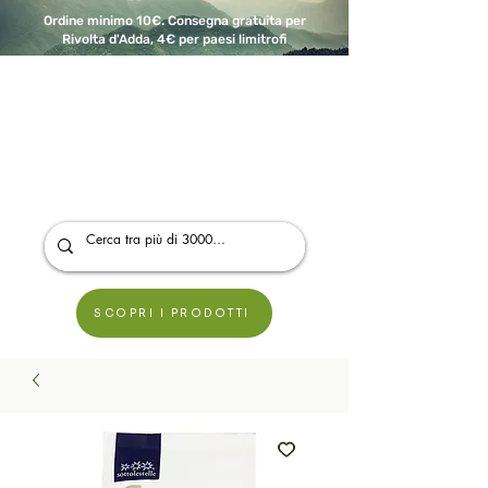
Ordine minimo 10€. Consegna gratuita per
Rivolta d'Adda, 4€ per paesi limitrofi
A Modo Bio - Rivolta d'Adda
Prodotti biologici, vegani e senza glutine
SCOPRI I PRODOTTI