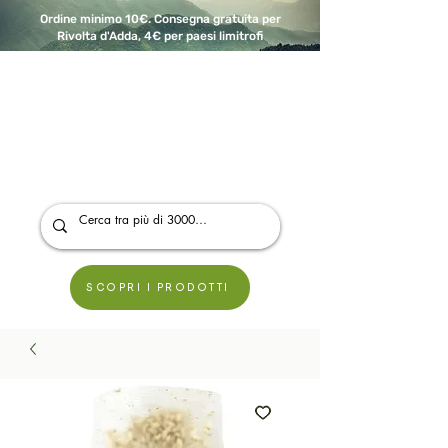
Ordine minimo 10€. Consegna gratuita per
Rivolta d'Adda, 4€ per paesi limitrofi
A Modo Bio - Rivolta d'Adda
Prodotti biologici, vegani e senza glutine
SCOPRI I PRODOTTI