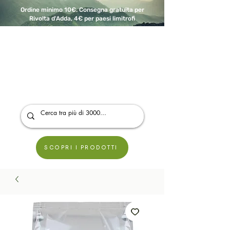
Ordine minimo 10€. Consegna gratuita per
Rivolta d'Adda, 4€ per paesi limitrofi
A Modo Bio - Rivolta d'Adda
Prodotti biologici, vegani e senza glutine
SCOPRI I PRODOTTI