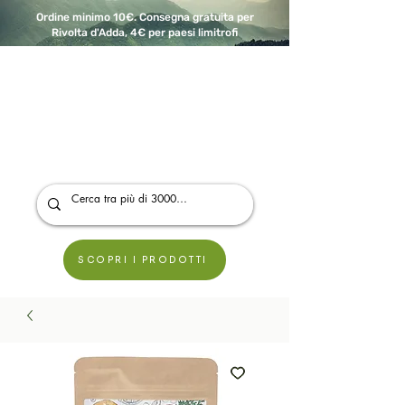
Ordine minimo 10€. Consegna gratuita per
Rivolta d'Adda, 4€ per paesi limitrofi
A Modo Bio - Rivolta d'Adda
Prodotti biologici, vegani e senza glutine
SCOPRI I PRODOTTI