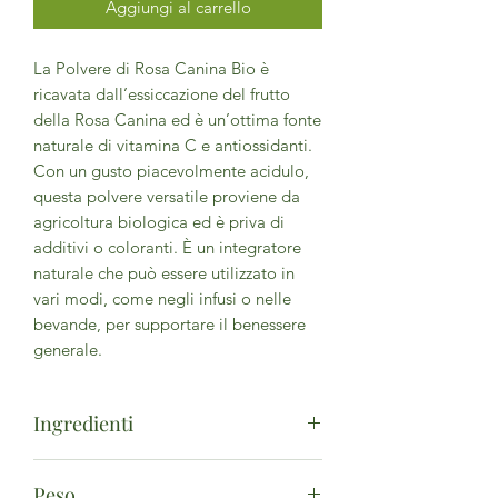
Aggiungi al carrello
La Polvere di Rosa Canina Bio è
ricavata dall’essiccazione del frutto
della Rosa Canina ed è un’ottima fonte
naturale di vitamina C e antiossidanti.
Con un gusto piacevolmente acidulo,
questa polvere versatile proviene da
agricoltura biologica ed è priva di
additivi o coloranti. È un integratore
naturale che può essere utilizzato in
vari modi, come negli infusi o nelle
bevande, per supportare il benessere
generale.
Ingredienti
Polvere di Rosa Canina**Da
Peso
agricoltura biologica