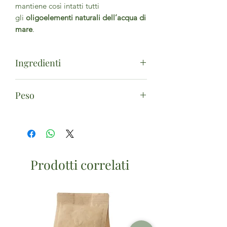
mantiene così intatti tutti
gli
oligoelementi naturali dell’acqua di
mare
.
Ingredienti
Sale Marino Integrale Dolce di Cervia*
Peso
(*Biologico).
Origine materie prime
: Agricoltura
1kg
Italia
Prodotti correlati