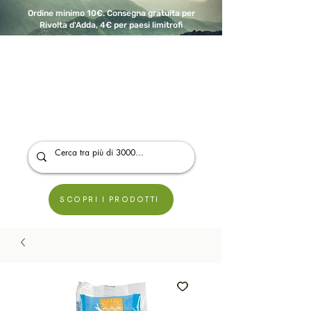
Ordine minimo 10€. Consegna gratuita per
Rivolta d'Adda, 4€ per paesi limitrofi
A Modo Bio - Rivolta d'Adda
Prodotti biologici, vegani e senza glutine
SCOPRI I PRODOTTI