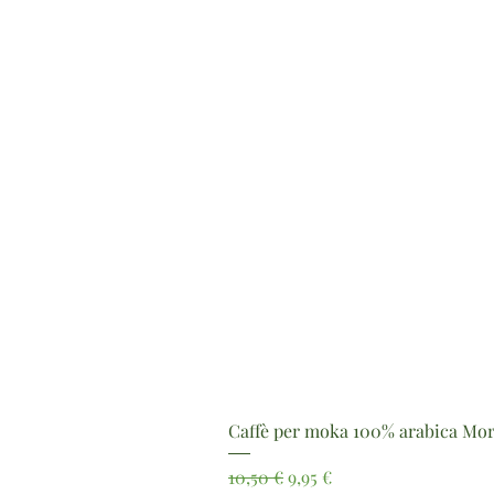
Caffè per moka 100% arabica Mor
Prezzo regolare
Prezzo scontato
10,50 €
9,95 €