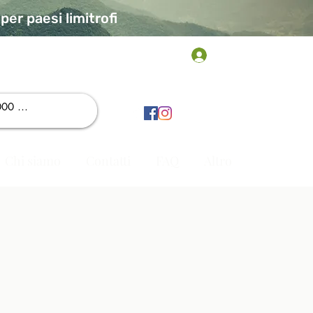
er paesi limitrofi
Accedi
Chi siamo
Contatti
FAQ
Altro