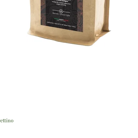
Vista rapida
ettino