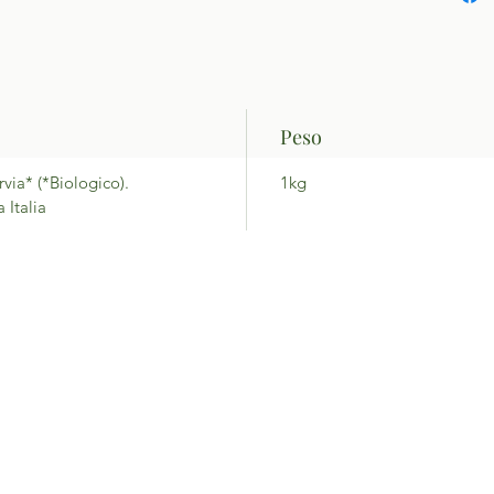
Peso
via* (*Biologico).
1kg
a Italia