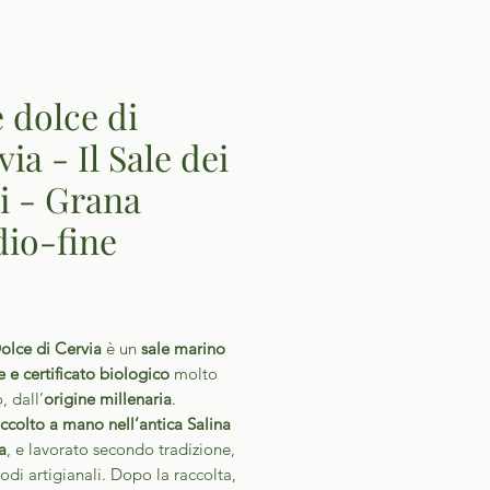
e dolce di
ia - Il Sale dei
i - Grana
io-fine
Prezzo
olce di Cervia
è un
sale marino
e e certificato biologico
molto
, dall’
origine millenaria
.
accolto a mano nell’antica Salina
a
, e lavorato secondo tradizione,
di artigianali. Dopo la raccolta,