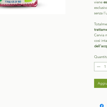
viene
es
esclusi
senza l’
Totalm
trattame
Cervia 
così inta
dell’ac
Quantit
Aggiu