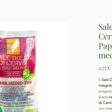
Sal
Cerv
Pap
med
2,75 €
Il
Sale D
integral
pregiato
Viene
r
di Cervi
con meto