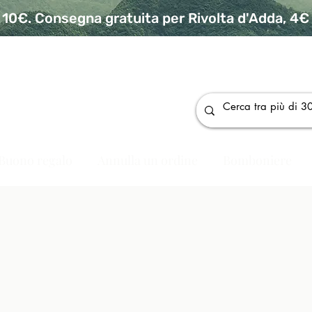
10€. Consegna gratuita per Rivolta d'Adda, 4€ p
da
Buono regalo
Annulla un ordine
Bomboniere