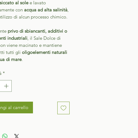
siccato al sole
e lavato
vamente con
acqua ad alta salinità
,
utilizzo di alcun processo chimico.
ente
privo di sbiancanti, additivi o
nti industriali
, il Sale Dolce di
non viene macinato e mantiene
tti tutti gli
oligoelementi naturali
qua di mare
.
à
*
ngi al carrello