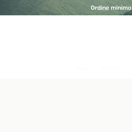
Ordine minimo 
A Modo Bio - Rivolta d'Ad
Prodotti biologici, vegani e senza glutine
Home
Prodotti