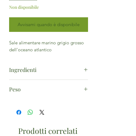
Non disponibile
Avvisami quando è disponibile
Sale alimentare marino grigio grosso
dell'oceano atlantico
Ingredienti
Sale alimentare marino grigio grosso
Peso
dell'oceano atlantico
1kg
Prodotti correlati