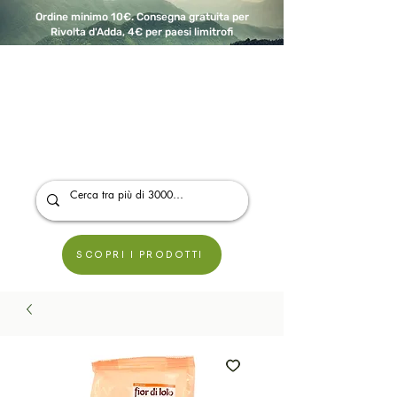
Ordine minimo 10€. Consegna gratuita per
Rivolta d'Adda, 4€ per paesi limitrofi
A Modo Bio - Rivolta d'Adda
Prodotti biologici, vegani e senza glutine
SCOPRI I PRODOTTI