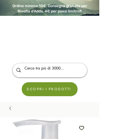
Ordine minimo 10€. Consegna gratuita per
Rivolta d'Adda, 4€ per paesi limitrofi
A Modo Bio - Rivolta d'Adda
Prodotti biologici, vegani e senza glutine
SCOPRI I PRODOTTI