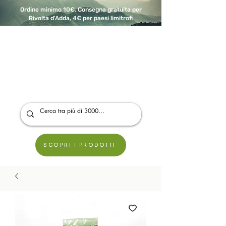
Ordine minimo 10€. Consegna gratuita per
Rivolta d'Adda, 4€ per paesi limitrofi
A Modo Bio - Rivolta d'Adda
Prodotti biologici, vegani e senza glutine
SCOPRI I PRODOTTI