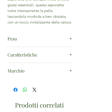
grassi essenziali, questa saponetta
nutre intensamente la pelle,
lasciandola morbida e ben idratata,
con un tocco rivitalizzante della natura.
Peso
100g
Caratteristiche
Ingredienti Naturali e Biologici:
Marchio
Abbiamo selezionato con cura
ingredienti naturali e biologici,
Voganto
provenienti da coltivazioni locali
sostenibili. Ogni sapone è ricco di oli
vegetali pregiati, erbe aromatiche e
estratti di piante che nutrono la pelle,
Prodotti correlati
lasciandola morbida, idratata e
piacevolmente profumata.