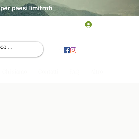
er paesi limitrofi
Accedi
Chi siamo
Contatti
FAQ
Altro