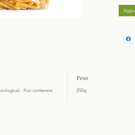
Aggiu
Peso
 biologica) - Può contenere
250g