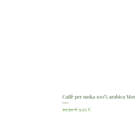
Caffè per moka 100% arabica Mor
Prezzo regolare
Prezzo scontato
10,50 €
9,95 €