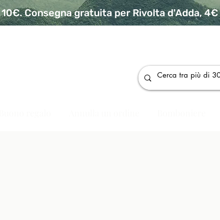
10€. Consegna gratuita per Rivolta d'Adda, 4€ p
da
Buono regalo
Annulla un ordine
Bomboniere