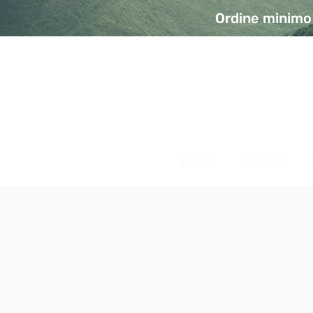
Ordine minimo 
A Modo Bio - Rivolta d'Ad
Prodotti biologici, vegani e senza glutine
Home
Prodotti