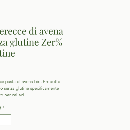
erecce di avena
za glutine Zer%
tine
Prezzo
ce pasta di avena bio. Prodotto
co senza glutine specificamente
o per celiaci
à
*