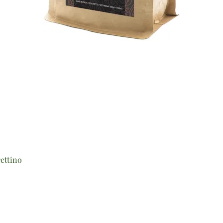
Vista rapida
ettino