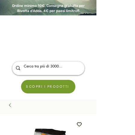
Ordine minimo 10€. Consegna gratuita per
Rivolta d'Adda, 4€ per paesi limitrofi
A Modo Bio - Rivolta d'Adda
Prodotti biologici, vegani e senza glutine
SCOPRI I PRODOTTI