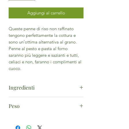
Aggiungi al carrello
Queste penne di riso non raffinato
tengono perfettamente la cottura e
sono un’ottima alternativa al grano.
Penne al pesto e pasta al forno
saranno più leggere e sazianti e tutti,
celiaci e non, faranno i complimenti al
cuoco.
Ingredienti
Farina di riso integrale*. *Da
Peso
agricoltura biologica - Può contenere
tracce di
soia
e
lupino
. *da agricoltura
500g
biologica