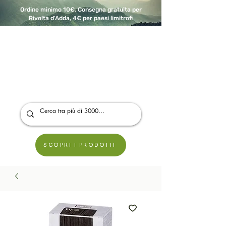
Ordine minimo 10€. Consegna gratuita per
Rivolta d'Adda, 4€ per paesi limitrofi
A Modo Bio - Rivolta d'Adda
Prodotti biologici, vegani e senza glutine
SCOPRI I PRODOTTI