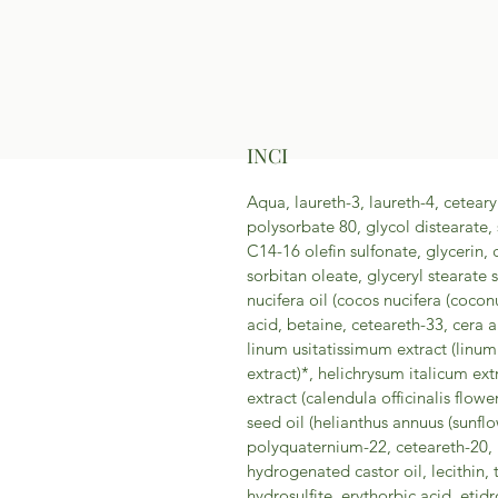
INCI
Aqua, laureth-3, laureth-4, cetear
polysorbate 80, glycol distearate,
C14-16 olefin sulfonate, glycerin
sorbitan oleate, glyceryl stearate 
nucifera oil (cocos nucifera (coconut
acid, betaine, ceteareth-33, cera a
linum usitatissimum extract (linum
extract)*, helichrysum italicum extr
extract (calendula officinalis flowe
seed oil (helianthus annuus (sunflo
polyquaternium-22, ceteareth-20, p
hydrogenated castor oil, lecithin
hydrosulfite, erythorbic acid, etid