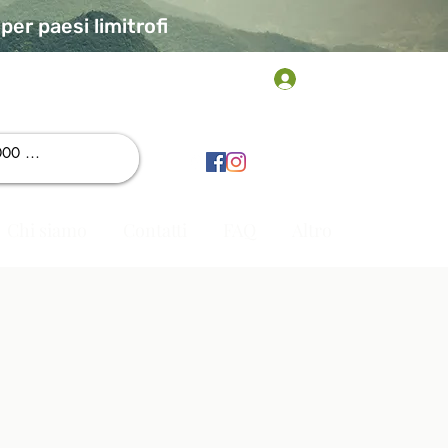
er paesi limitrofi
Accedi
Chi siamo
Contatti
FAQ
Altro