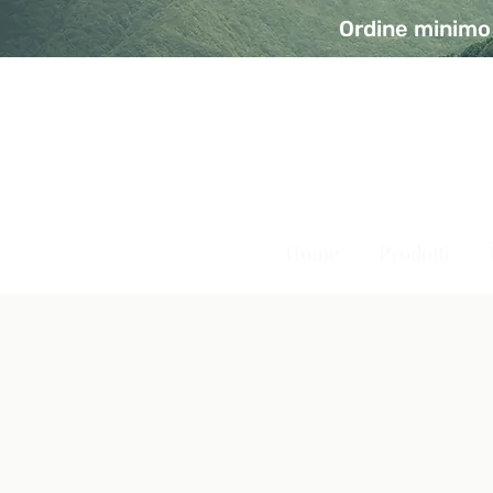
Ordine minimo 
A Modo Bio - Rivolta d'Ad
Prodotti biologici, vegani e senza glutine
Home
Prodotti