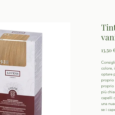
Tin
van
13,50 
Consigli
colore, 
optare p
proprio 
proprio 
più chia
capelli 
una nuan
se i cap