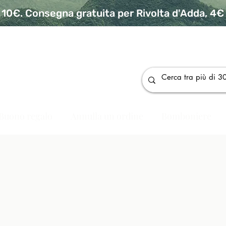
10€. Consegna gratuita per Rivolta d'Adda, 4€ p
da
Buono regalo
Annulla un ordine
Bomboniere