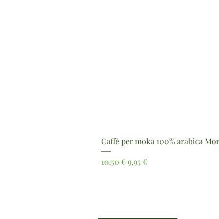
Caffè per moka 100% arabica Mor
Prezzo regolare
Prezzo scontato
10,50 €
9,95 €