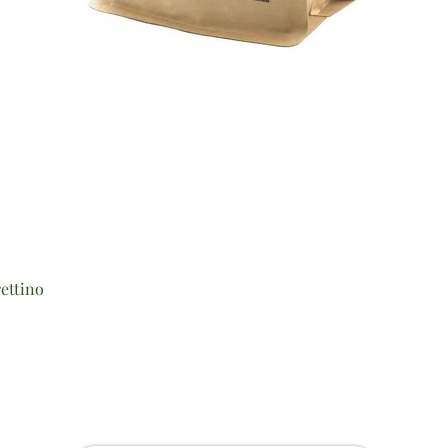
Vista rapida
ettino