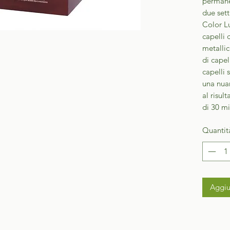
permanen
due sett
Color Lu
capelli 
metallic
di capel
capelli 
una nuan
al risul
di 30 mi
Quantit
Aggiu