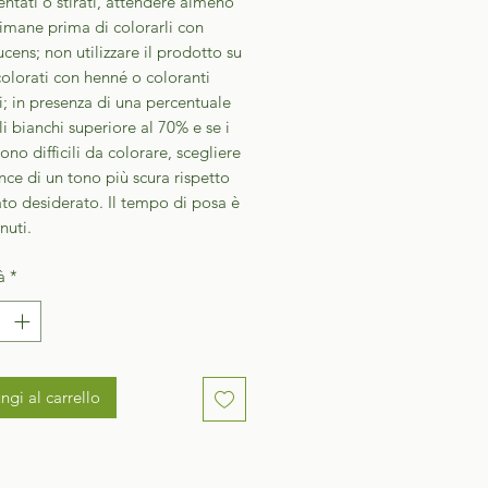
tati o stirati, attendere almeno
imane prima di colorarli con
cens; non utilizzare il prodotto su
colorati con henné o coloranti
i; in presenza di una percentuale
li bianchi superiore al 70% e se i
sono difficili da colorare, scegliere
ce di un tono più scura rispetto
tato desiderato. Il tempo di posa è
nuti.
à
*
ngi al carrello