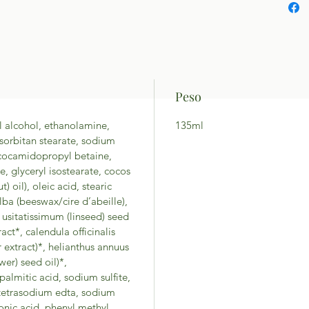
Peso
yl alcohol, ethanolamine,
135ml
 sorbitan stearate, sodium
, cocamidopropyl betaine,
se, glyceryl isostearate, cocos
) oil), oleic acid, stearic
lba (beeswax/cire d’abeille),
 usitatissimum (linseed) seed
act*, calendula officinalis
r extract)*, helianthus annuus
wer) seed oil)*,
almitic acid, sodium sulfite,
, tetrasodium edta, sodium
ronic acid, phenyl methyl