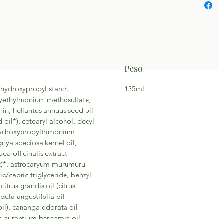
Peso
 hydroxypropyl starch
135ml
xyethylmonium methosulfate,
erin, heliantus annuus seed oil
 oil*), cetearyl alcohol, decyl
 hydroxypropyltrimonium
gnya speciosa kernel oil,
ea officinalis extract
act)*, astrocaryum murumuru
ic/capric triglyceride, benzyl
citrus grandis oil (citrus
ndula angustifolia oil
oil), cananga odorata oil
us aurantium bergamia oil