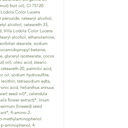
ot) fruit oil), CI 75120
la Lodola Color Lucens
 peroxide, cetearyl alcohol,
tyl alcohol, ceteareth-33,
id; Villa Lodola Color Lucens
etearyl alcohol, ethanolamine,
 sorbitan stearate, sodium
, cocamidopropyl betaine,
se, glyceryl isostearate, cocos
) oil), oleic acid, stearic
ceteareth-20, palmitic acid,
r oil, sodium hydrosulfite,
 lecithin, tetrasodium edta,
dronic acid, helianthus annuus
wer) seed oil)*, calendula
nalis flower extract)*, linum
tissimum (linseed) seed
tract*, 4-amino-2-
 p-methylaminophenol
, p-aminophenol, 4-