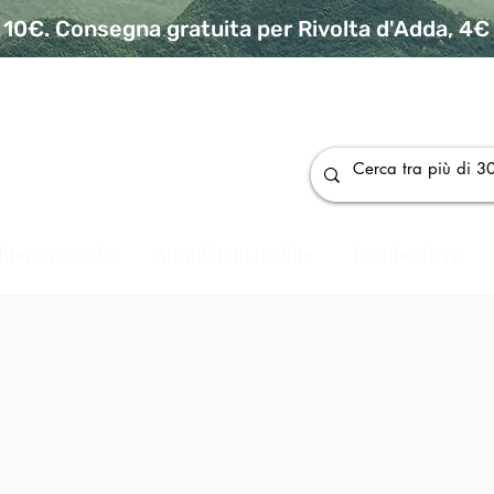
10€. Consegna gratuita per Rivolta d'Adda, 4€ p
da
Buono regalo
Annulla un ordine
Bomboniere