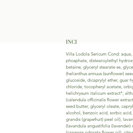
INCI
Villa Lodola Sericum Cond: aqua,
phosphate, distearoylethyl hydro
betaine, glyceryl stearate se, glyc
(helianthus annuus (sunflower) seed
glucoside, dicaprylyl ether, guar
chloride, tocopheryl acetate, orbi
helichrysum italicum extract*, altha
(calendula officinalis flower extr
seed butter, glyceryl oleate, capryl
alcohol, benzoic acid, sorbic acid, 
grandis (grapefruit) peel oil), lava
(lavandula angustifolia (lavender) 
(cananga odorata flower oil), citr