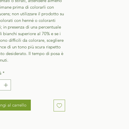
tati o stirati, attendere almeno
imane prima di colorarli con
cens; non utilizzare il prodotto su
colorati con henné o coloranti
i; in presenza di una percentuale
li bianchi superiore al 70% e se i
sono difficili da colorare, scegliere
ce di un tono più scura rispetto
tato desiderato. Il tempo di posa è
nuti.
à
*
ngi al carrello