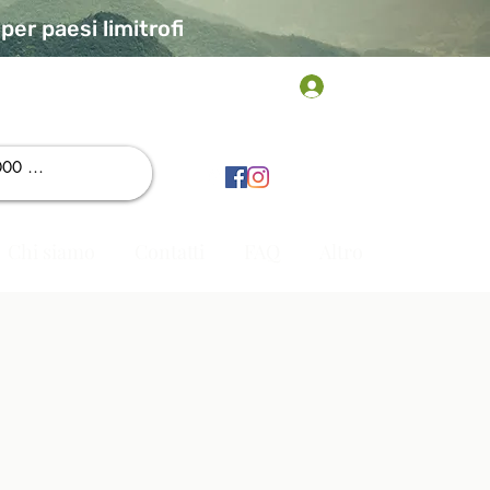
er paesi limitrofi
Accedi
Chi siamo
Contatti
FAQ
Altro