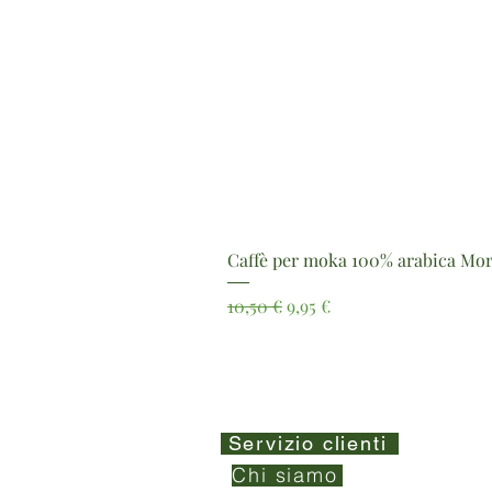
Caffè per moka 100% arabica Mor
Prezzo regolare
Prezzo scontato
10,50 €
9,95 €
Servizio clienti
Chi siamo