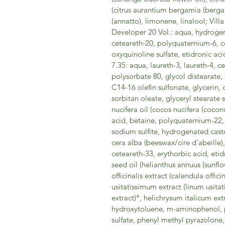
(citrus aurantium bergamia (bergam
(annatto), limonene, linalool; Vil
Developer 20 Vol.: aqua, hydrogen
ceteareth-20, polyquaternium-6, ce
oxyquinoline sulfate, etidronic ac
7.35: aqua, laureth-3, laureth-4, c
polysorbate 80, glycol distearate,
C14-16 olefin sulfonate, glycerin
sorbitan oleate, glyceryl stearate 
nucifera oil (cocos nucifera (coconut
acid, betaine, polyquaternium-22, 
sodium sulfite, hydrogenated casto
cera alba (beeswax/cire d'abeille),
ceteareth-33, erythorbic acid, eti
seed oil (helianthus annuus (sunflo
officinalis extract (calendula offici
usitatissimum extract (linum usita
extract)*, helichrysum italicum ex
hydroxytoluene, m-aminophenol,
sulfate, phenyl methyl pyrazolone