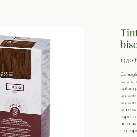
Tint
bis
13,50 
Consigli
colore, 
optare p
proprio 
proprio 
più chia
capelli 
una nuan
se i cap