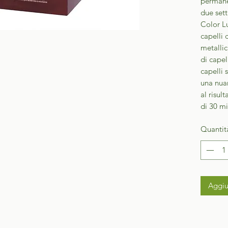
permanen
due sett
Color Lu
capelli 
metallic
di capel
capelli 
una nuan
al risul
di 30 mi
Quantit
Aggiu