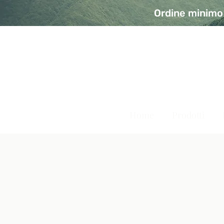
Ordine minimo 
A Modo Bio - Rivolta d'Ad
Prodotti biologici, vegani e senza glutine
Home
Prodotti