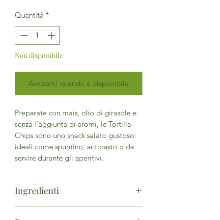
Quantità
*
Non disponibile
Avvisami quando è disponibile
Preparate con mais, olio di girasole e
senza l'aggiunta di aromi, le Tortilla
Chips sono uno snack salato gustoso:
ideali come spuntino, antipasto o da
servire durante gli aperitivi.
Ingredienti
Mais*78%, olio di girasole* 20%, sale