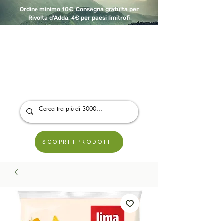
Ordine minimo 10€. Consegna gratuita per
Rivolta d'Adda, 4€ per paesi limitrofi
A Modo Bio - Rivolta d'Adda
Prodotti biologici, vegani e senza glutine
SCOPRI I PRODOTTI