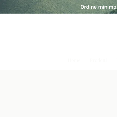
Ordine minimo 
A Modo Bio - Rivolta d'Ad
Prodotti biologici, vegani e senza glutine
Home
Prodotti