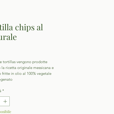
illa chips al
urale
Prezzo
e tortillas vengono prodotte
la ricetta originale messicana e
fritte in olio al 100% vegetale
ogenato
à
*
onibile