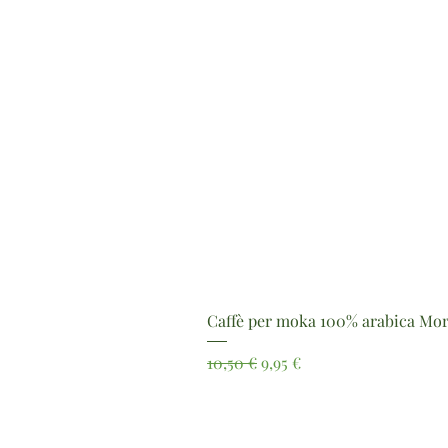
Caffè per moka 100% arabica Mor
Prezzo regolare
Prezzo scontato
10,50 €
9,95 €