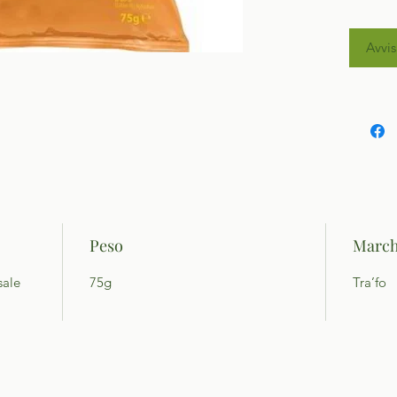
Avvis
Peso
March
sale
75g
Tra’fo