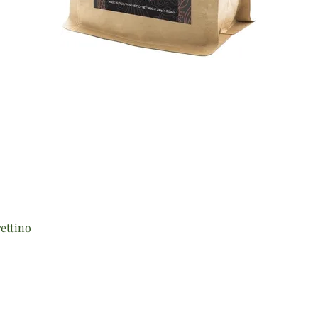
Vista rapida
ettino