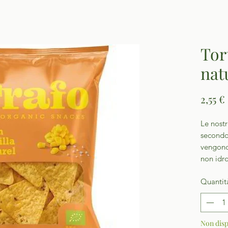
Tort
nat
2,55 €
Le nostr
secondo 
vengono 
non idr
Quantit
Non disp