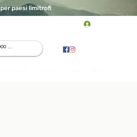
er paesi limitrofi
Accedi
Chi siamo
Contatti
FAQ
Altro