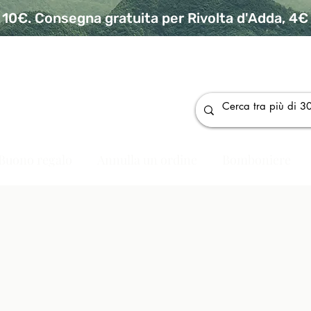
10€. Consegna gratuita per Rivolta d'Adda, 4€ p
da
Buono regalo
Annulla un ordine
Bomboniere