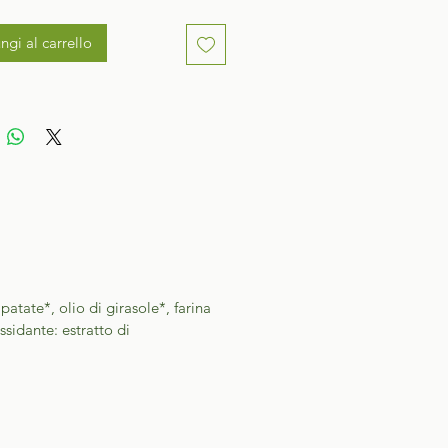
ngi al carrello
atate*, olio di girasole*, farina
ssidante: estratto di