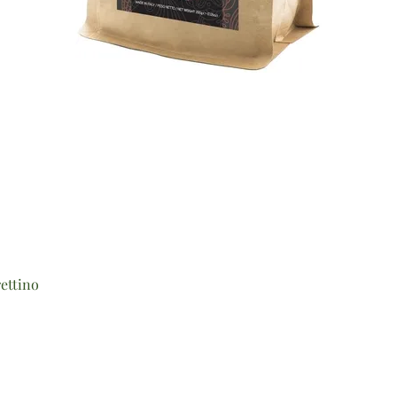
Vista rapida
ettino