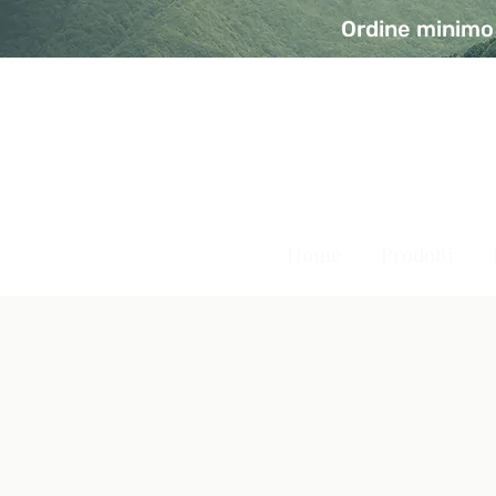
Ordine minimo 
A Modo Bio - Rivolta d'Ad
Prodotti biologici, vegani e senza glutine
Home
Prodotti