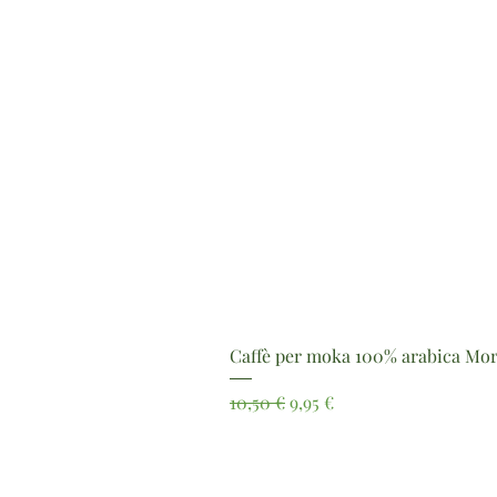
Caffè per moka 100% arabica Mor
Prezzo regolare
Prezzo scontato
10,50 €
9,95 €