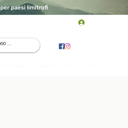
er paesi limitrofi
Accedi
Chi siamo
Contatti
FAQ
Altro