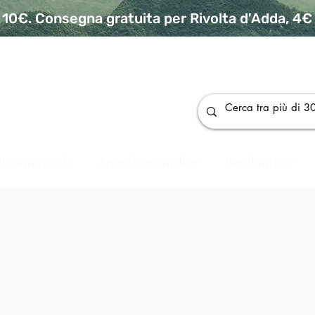
10€. Consegna gratuita per Rivolta d'Adda, 4€ p
da
Buono regalo
Annulla un ordine
Bomboniere