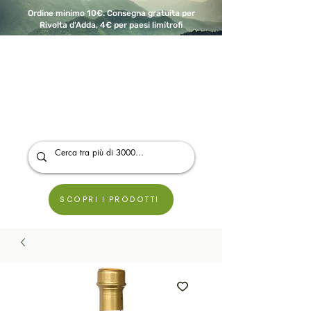
Ordine minimo 10€. Consegna gratuita per
Rivolta d'Adda, 4€ per paesi limitrofi
A Modo Bio - Rivolta d'Adda
Prodotti biologici, vegani e senza glutine
SCOPRI I PRODOTTI