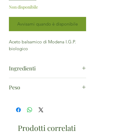
Non disponibile
Avvisami quando è disponibile
Aceto balsamico di Modena I.G.P.
biologico
Ingredienti
Aceto di vino*, mosto d'uva
Peso
concentrato*. (*da agricoltura
biologica) - Acidità 6%
250ml
Prodotti correlati