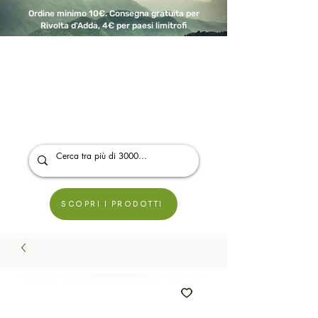
Ordine minimo 10€. Consegna gratuita per
Rivolta d'Adda, 4€ per paesi limitrofi
A Modo Bio - Rivolta d'Adda
Prodotti biologici, vegani e senza glutine
SCOPRI I PRODOTTI