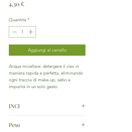
Prezzo
4,30 €
Quantità
*
Aggiungi al carrello
Acqua micellare: detergere il viso in
maniera rapida e perfetta, eliminando
ogni traccia di make-up, sebo e
impurità in un solo gesto
INCI
Aqua, Aloe Barbadensis Leaf Juice[1],
Peso
Glycerin[1], Coco Glucoside,
Propandiol, Lavandula Angustifolia