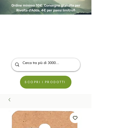
Ordine minimo 10€. Consegna gratuita per
Rivolta d'Adda, 4€ per paesi limitrofi
A Modo Bio - Rivolta d'Adda
Prodotti biologici, vegani e senza glutine
SCOPRI I PRODOTTI