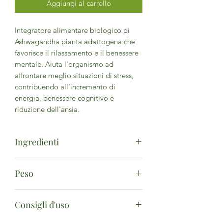
Aggiungi al carrello
Integratore alimentare biologico di
Ashwagandha pianta adattogena che
favorisce il rilassamento e il benessere
mentale. Aiuta l'organismo ad
affrontare meglio situazioni di stress,
contribuendo all'incremento di
energia, benessere cognitivo e
riduzione dell'ansia.
Ingredienti
Polvere di Radice di Ashwagandha*,
Peso
Capsula Vegetale*Da agricoltura
biologica
60 Capsule da 400 mg. Peso netto: 24
Consigli d'uso
g