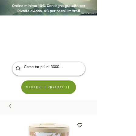
Ordine minimo 10€. Consegna gratuita per
Rivolta d'Adda, 4€ per paesi limitrofi
A Modo Bio - Rivolta d'Adda
Prodotti biologici, vegani e senza glutine
SCOPRI I PRODOTTI