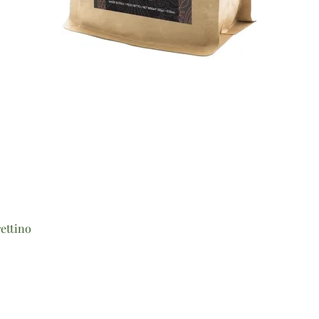
Vista rapida
ettino