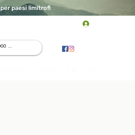
er paesi limitrofi
Accedi
Chi siamo
Contatti
FAQ
Altro