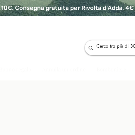
10€. Consegna gratuita per Rivolta d'Adda, 4€ p
da
Buono regalo
Annulla un ordine
Bomboniere