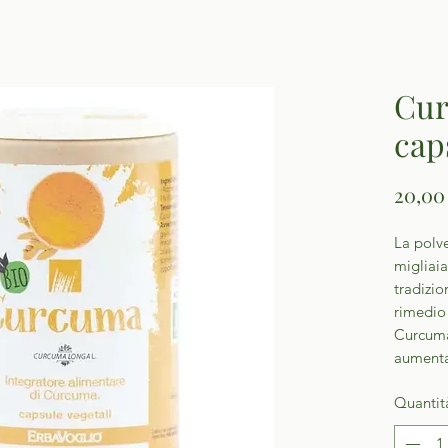
Cur
cap
20,00
La polve
migliaia
tradizio
rimedio 
Curcuma
aumentar
Quantit