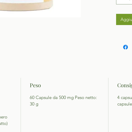
Aggiu
Peso
Consig
60 Capsule da 500 mg Peso netto:
4 capsu
30 g
capsule
nero
utto)