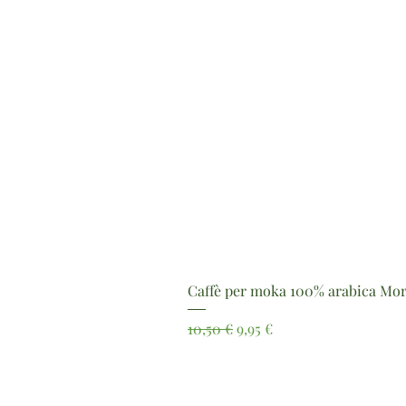
Caffè per moka 100% arabica Mor
Prezzo regolare
Prezzo scontato
10,50 €
9,95 €