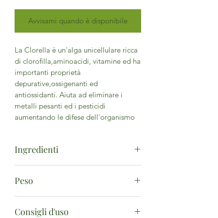
Avvisami quando è disponibile
La Clorella è un'alga unicellulare ricca
di clorofilla,aminoacidi, vitamine ed ha
importanti proprietà
depurative,ossigenanti ed
antiossidanti. Aiuta ad eliminare i
metalli pesanti ed i pesticidi
aumentando le difese dell'organismo
Ingredienti
Clorella in tavolette ottenuta dall’alga
Peso
Clorella**Da agricoltura biologica
100g
Consigli d'uso