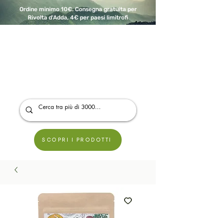
Ordine minimo 10€. Consegna gratuita per
Rivolta d'Adda, 4€ per paesi limitrofi
A Modo Bio - Rivolta d'Adda
Prodotti biologici, vegani e senza glutine
SCOPRI I PRODOTTI