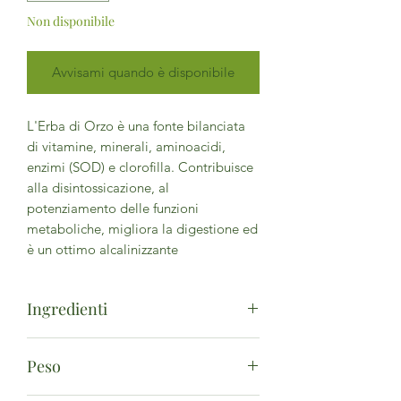
Non disponibile
Avvisami quando è disponibile
L'Erba di Orzo è una fonte bilanciata
di vitamine, minerali, aminoacidi,
enzimi (SOD) e clorofilla. Contribuisce
alla disintossicazione, al
potenziamento delle funzioni
metaboliche, migliora la digestione ed
è un ottimo alcalinizzante
Ingredienti
Erba di Orzo polvere**Da agricoltura
Peso
biologica