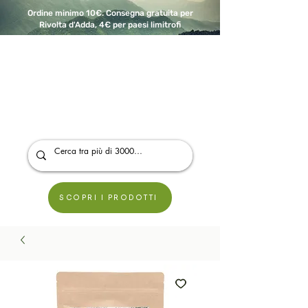
Ordine minimo 10€. Consegna gratuita per
Rivolta d'Adda, 4€ per paesi limitrofi
A Modo Bio - Rivolta d'Adda
Prodotti biologici, vegani e senza glutine
SCOPRI I PRODOTTI