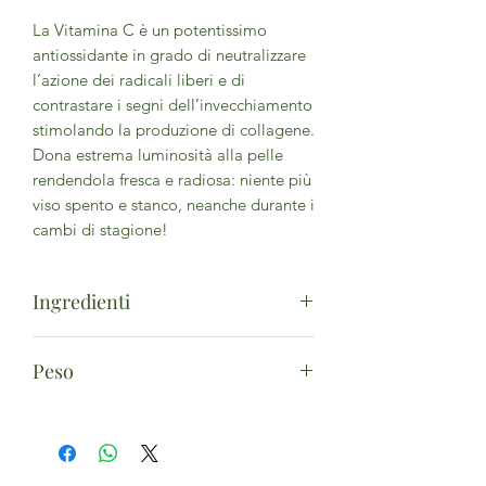
La Vitamina C è un potentissimo
antiossidante in grado di neutralizzare
l’azione dei radicali liberi e di
contrastare i segni dell’invecchiamento
stimolando la produzione di collagene.
Dona estrema luminosità alla pelle
rendendola fresca e radiosa: niente più
viso spento e stanco, neanche durante i
cambi di stagione!
Ingredienti
Aqua, Ascorbyl
Peso
Glucoside, Propanediol, Glyceryl
Caprylate, Glycerin, Tocopherol, Cyam
30ml con contagocce
opsis Tetragonoloba Gum, Pentylene
Glycol, Glyceryl Undecyle
nate, Glycine Soja Oil