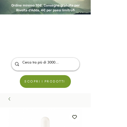
Ordine minimo 10€. Consegna gratuita per
Rivolta d'Adda, 4€ per paesi limitrofi
A Modo Bio - Rivolta d'Adda
Prodotti biologici, vegani e senza glutine
SCOPRI I PRODOTTI