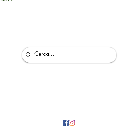
Via Giuseppe Di Vittorio, 5/D, 26027 Rivolta D'adda CR, Italy
©2026
di A Modo Bio P.IVA 04269170165