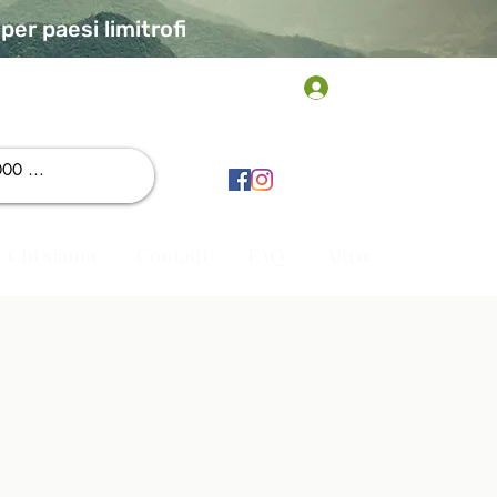
er paesi limitrofi
Accedi
Chi siamo
Contatti
FAQ
Altro