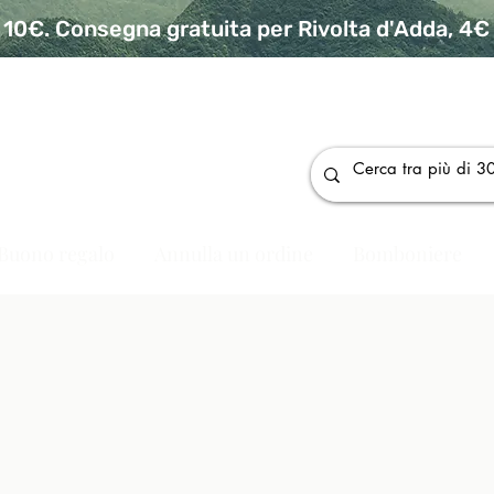
10€. Consegna gratuita per Rivolta d'Adda, 4€ p
da
Buono regalo
Annulla un ordine
Bomboniere