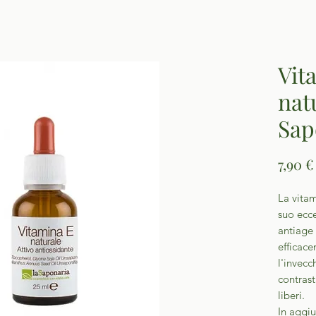
Vit
nat
Sap
7,90 €
La vitam
suo ecce
antiage 
efficace
l'invec
contrast
liberi.
In aggiu