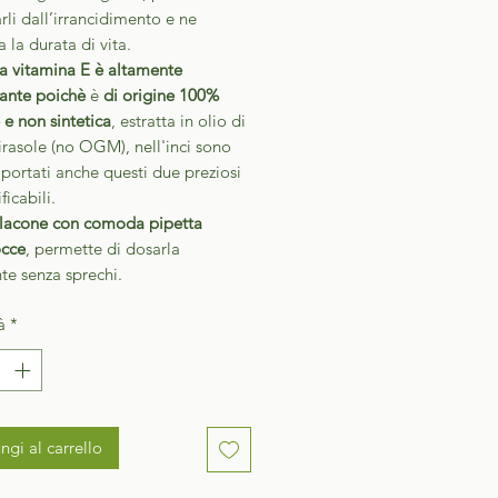
rli dall’irrancidimento e ne
 la durata di vita.
ra vitamina E è altamente
ante poichè
è
di origine 100%
 e non sintetica
, estratta in olio di
irasole (no OGM), nell'inci sono
iportati anche questi due preziosi
ficabili.
lacone con comoda pipetta
cce
, permette di dosarla
te senza sprechi.
à
*
ngi al carrello