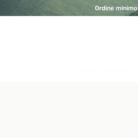
Ordine minimo 
A Modo Bio - Rivolta d'Ad
Prodotti biologici, vegani e senza glutine
Home
Prodotti