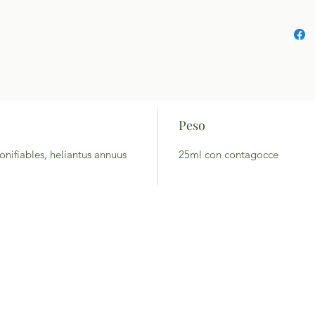
Peso
onifiables, heliantus annuus
25ml con contagocce