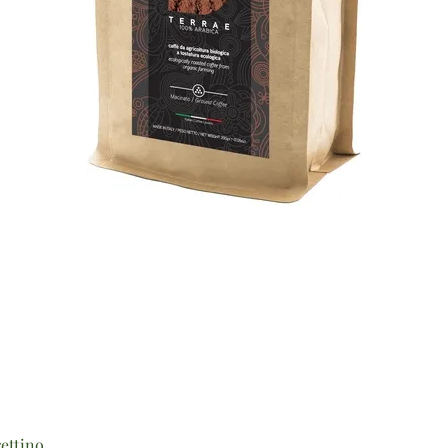
Vista rapida
ettino