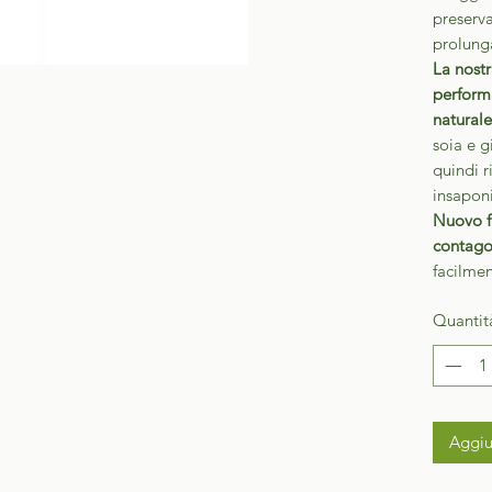
preserva
prolunga
La nost
perform
naturale
soia e g
quindi r
insaponi
Nuovo f
contago
facilmen
Quantit
Aggiu