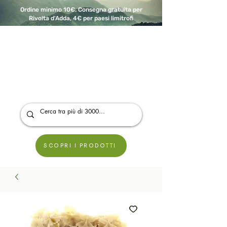
Ordine minimo 10€. Consegna gratuita per
Rivolta d'Adda, 4€ per paesi limitrofi
A Modo Bio - Rivolta d'Adda
Prodotti biologici, vegani e senza glutine
SCOPRI I PRODOTTI