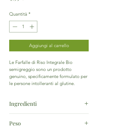
Quantità
*
Aggiungi al carrello
Le Farfalle di Riso Integrale Bio
semigreggio sono un prodotto
genuino, specificamente formulato per
le persone intolleranti al glutine.
Ingredienti
Farina di riso integrale bio.
Peso
500g