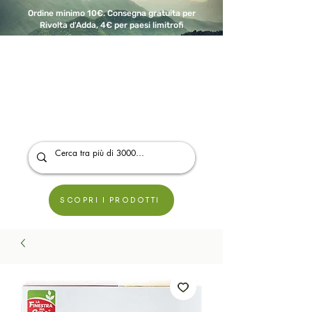
Ordine minimo 10€. Consegna gratuita per
Rivolta d'Adda, 4€ per paesi limitrofi
A Modo Bio - Rivolta d'Adda
Prodotti biologici, vegani e senza glutine
SCOPRI I PRODOTTI