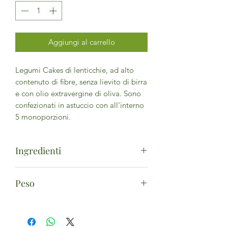
Aggiungi al carrello
Legumi Cakes di lenticchie, ad alto
contenuto di fibre, senza lievito di birra
e con olio extravergine di oliva. Sono
confezionati in astuccio con all'interno
5 monoporzioni.
Ingredienti
Farina integrale di lenticchie verdi*
Peso
(62,5%), fiocchi di avena integrale*
(19,9%), olio extra vergine di oliva*
5x50g, 250g
(15,6%), agenti lievitanti (tartrato
monopotassico, carbonato acido di