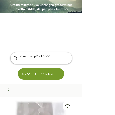
Ordine minimo 10€. Consegna gratuita per
Rivolta d'Adda, 4€ per paesi limitrofi
A Modo Bio - Rivolta d'Adda
Prodotti biologici, vegani e senza glutine
SCOPRI I PRODOTTI