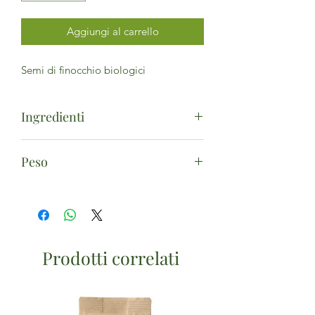
Aggiungi al carrello
Semi di finocchio biologici
Ingredienti
Semi di finocchio*. (*da agricoltura
Peso
biologica)
250g
Prodotti correlati