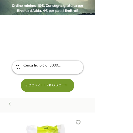
Ordine minimo 10€. Consegna gratuita per
Rivolta d'Adda, 4€ per paesi limitrofi
A Modo Bio - Rivolta d'Adda
Prodotti biologici, vegani e senza glutine
SCOPRI I PRODOTTI