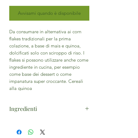
Avvisami quando è disponibile
Da consumare in alternativa ai corn
flakes tradizionali per la prima
colazione, a base di mais e quinoa,
dolcificati solo con sciroppo di riso. I
flakes si possono utilizzare anche come
ingrediente in cucina, per esempio
come base dei dessert o come
impanatura super croccante. Cereali
alla quinoa
Ingredienti
Farina di mais* 66%, farina di quinoa*
28%, sciroppo di riso*, sale. (*da
agricoltura biologica) - Può contenere