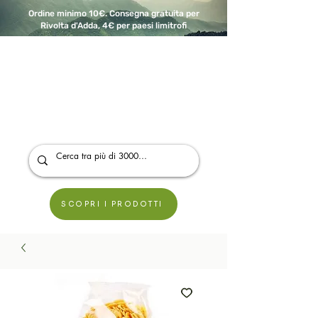
Ordine minimo 10€. Consegna gratuita per
Rivolta d'Adda, 4€ per paesi limitrofi
A Modo Bio - Rivolta d'Adda
Prodotti biologici, vegani e senza glutine
SCOPRI I PRODOTTI