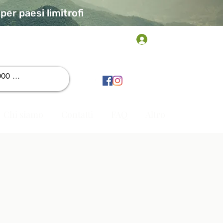
er paesi limitrofi
Accedi
Chi siamo
Contatti
FAQ
Altro