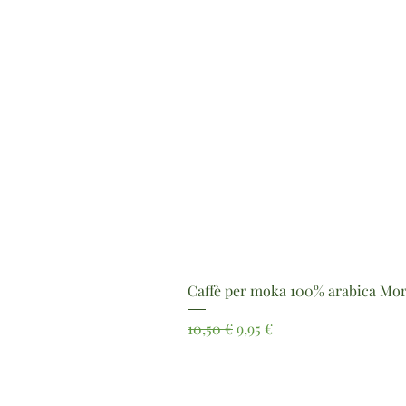
Caffè per moka 100% arabica Mor
Prezzo regolare
Prezzo scontato
10,50 €
9,95 €