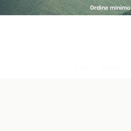
Ordine minimo 
A Modo Bio - Rivolta d'Ad
Prodotti biologici, vegani e senza glutine
Home
Prodotti