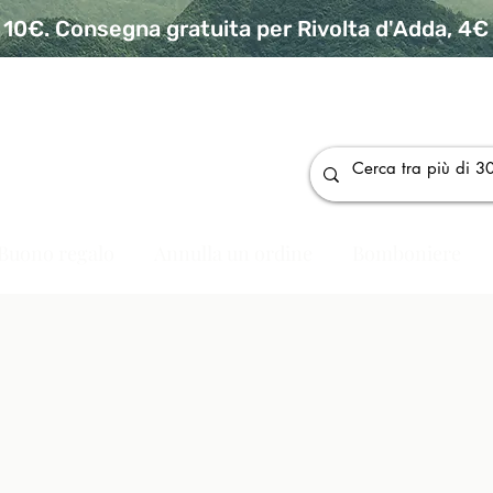
10€. Consegna gratuita per Rivolta d'Adda, 4€ p
da
Buono regalo
Annulla un ordine
Bomboniere