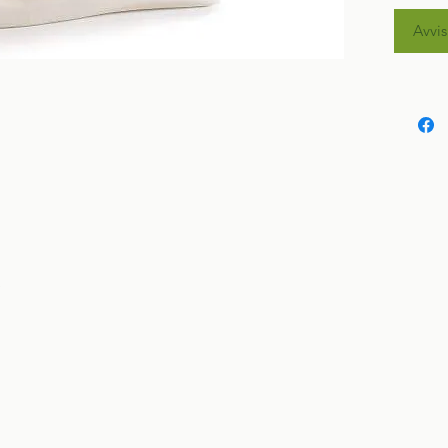
Avvis
)