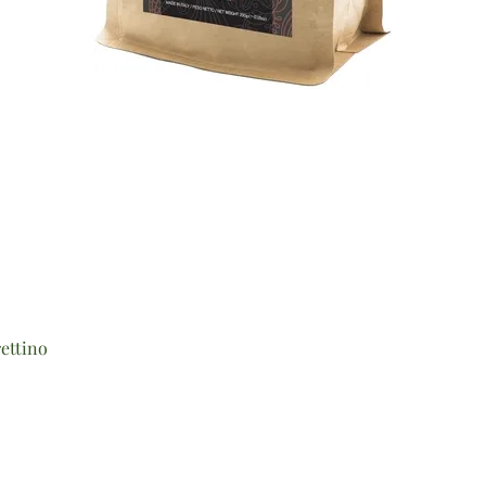
Vista rapida
ettino