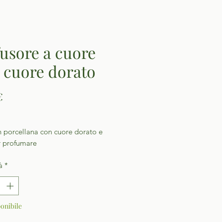
fusore a cuore
 cuore dorato
Prezzo
€
n porcellana con cuore dorato e
r profumare
à
*
onibile