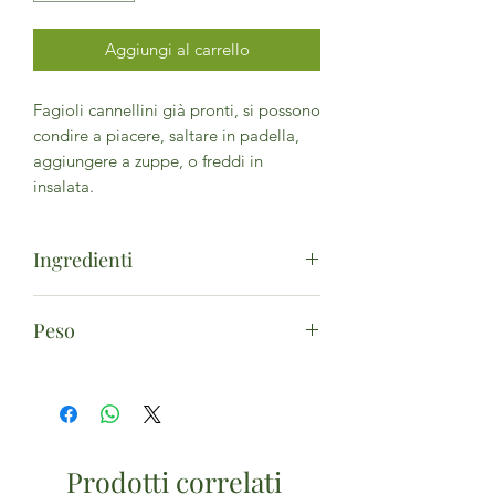
Aggiungi al carrello
Fagioli cannellini già pronti, si possono
condire a piacere, saltare in padella,
aggiungere a zuppe, o freddi in
insalata.
Ingredienti
Fagioli cannellini*, acqua. (*da
Peso
agricoltura biologica)
400g
Prodotti correlati