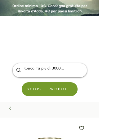
Ordine minimo 10€. Consegna gratuita per
Rivolta d'Adda, 4€ per paesi limitrofi
A Modo Bio - Rivolta d'Adda
Prodotti biologici, vegani e senza glutine
SCOPRI I PRODOTTI