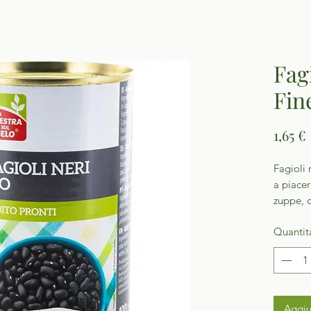
Fag
Fin
1,65 €
Fagioli 
a piacer
zuppe, o
Quantit
Aggiu