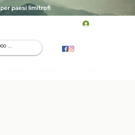
er paesi limitrofi
Accedi
Chi siamo
Contatti
FAQ
Altro