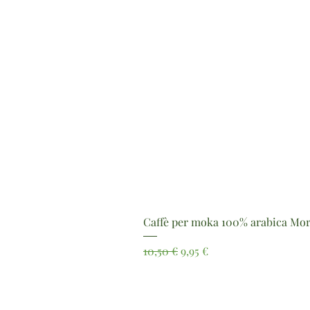
Caffè per moka 100% arabica Mor
Prezzo regolare
Prezzo scontato
10,50 €
9,95 €