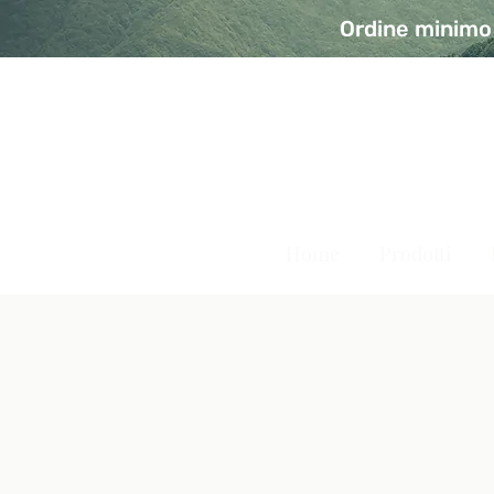
Ordine minimo 
A Modo Bio - Rivolta d'Ad
Prodotti biologici, vegani e senza glutine
Home
Prodotti