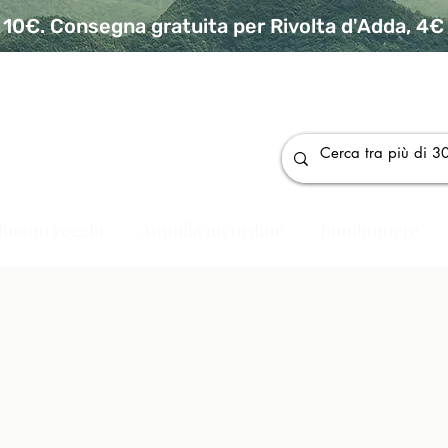
10€. Consegna gratuita per Rivolta d'Adda, 4€ p
da
Buono regalo
Annulla un ordine
Bomboniere