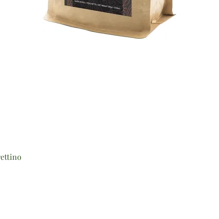
Vista rapida
ettino