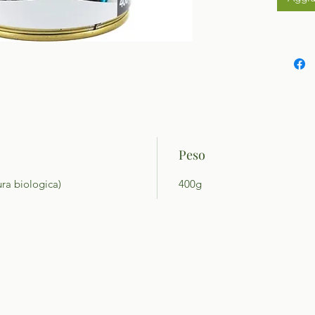
Peso
ura biologica)
400g