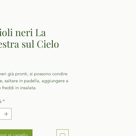
ioli neri La
estra sul Cielo
Prezzo
neri già pronti, si possono condire
e, saltare in padella, aggiungere a
 freddi in insalata.
à
*
ngi al carrello