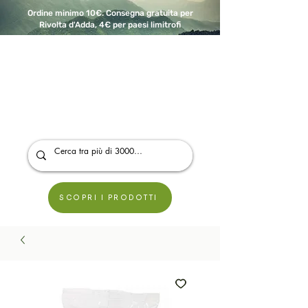
Ordine minimo 10€. Consegna gratuita per
Rivolta d'Adda, 4€ per paesi limitrofi
A Modo Bio - Rivolta d'Adda
Prodotti biologici, vegani e senza glutine
SCOPRI I PRODOTTI