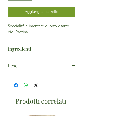
Aggiungi al carrello
Specialità alimentare di orzo e farro
bio. Pastina
Ingredienti
Farina di
orzo
* 50%, semola integrale
Peso
di
farro
dicocco* (contiene glutine)
50%. (*da agricoltura biologica)
250g
Prodotti correlati