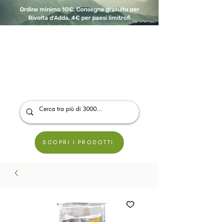
Ordine minimo 10€. Consegna gratuita per
Rivolta d'Adda, 4€ per paesi limitrofi
A Modo Bio - Rivolta d'Adda
Prodotti biologici, vegani e senza glutine
SCOPRI I PRODOTTI