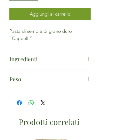
Aggiungi al carrello
Pasta di semola di grano duro
“Cappelli”
Ingredienti
Semola di
grano
duro varietà
Peso
Cappelli*. (*da agricoltura biologica)
500g
Prodotti correlati