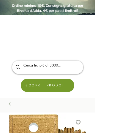
Ordine minimo 10€. Consegna gratuita per
Rivolta d'Adda, 4€ per paesi limitrofi
A Modo Bio - Rivolta d'Adda
Prodotti biologici, vegani e senza glutine
SCOPRI I PRODOTTI