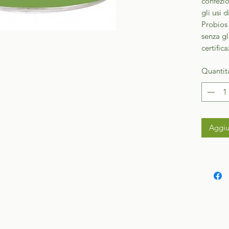
confezio
gli usi 
Probios
senza gl
certific
Quantit
Aggiu