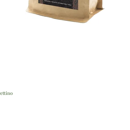
Vista rapida
ettino