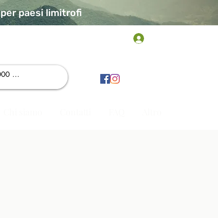
er paesi limitrofi
Accedi
Chi siamo
Contatti
FAQ
Altro