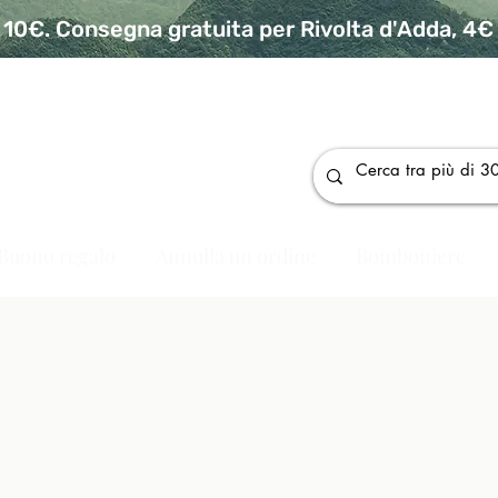
10€. Consegna gratuita per Rivolta d'Adda, 4€ p
da
Buono regalo
Annulla un ordine
Bomboniere