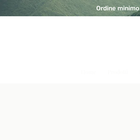
Ordine minimo 
A Modo Bio - Rivolta d'Ad
Prodotti biologici, vegani e senza glutine
Home
Prodotti