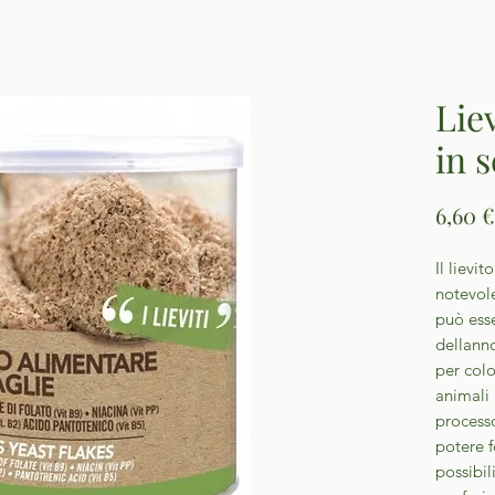
Lie
in 
6,60 €
Il lievi
notevole
può esse
dellanno
per col
animali 
processo
potere 
possibili