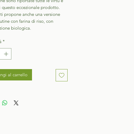
ne sono riportate tutte le virtù e
di questo eccezionale prodotto.
 ti propone anche una versione
utine con farina di riso, con
azione biologica.
à
*
ngi al carrello