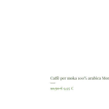
Caffè per moka 100% arabica Mor
Prezzo regolare
Prezzo scontato
10,50 €
9,95 €