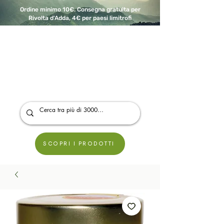
Ordine minimo 10€. Consegna gratuita per
Rivolta d'Adda, 4€ per paesi limitrofi
A Modo Bio - Rivolta d'Adda
Prodotti biologici, vegani e senza glutine
SCOPRI I PRODOTTI