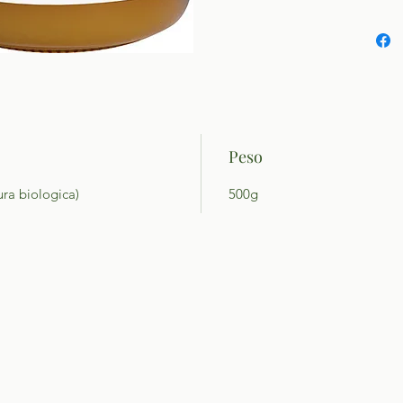
Peso
ura biologica)
500g