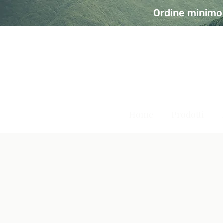
Ordine minimo 
A Modo Bio - Rivolta d'Ad
Prodotti biologici, vegani e senza glutine
Home
Prodotti