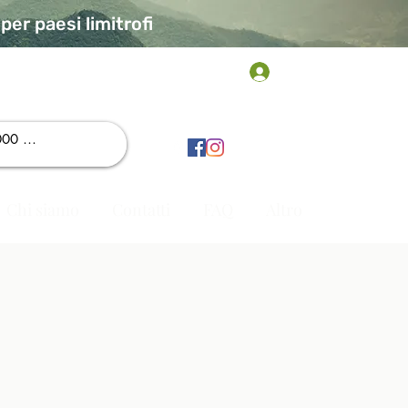
er paesi limitrofi
Accedi
Chi siamo
Contatti
FAQ
Altro