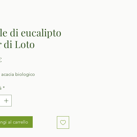
le di eucalipto
r di Loto
Prezzo
€
 acacia biologico
à
*
ngi al carrello