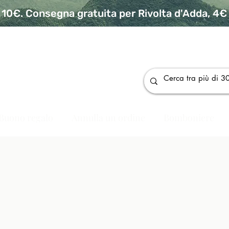
10€. Consegna gratuita per Rivolta d'Adda, 4€ p
da
Buono regalo
Annulla un ordine
Bomboniere