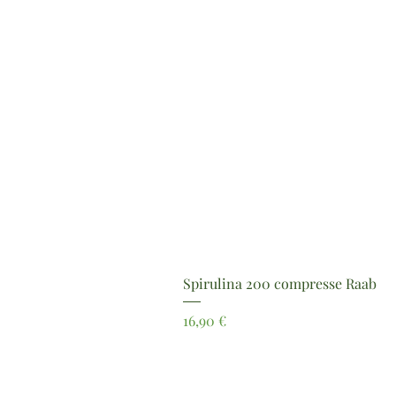
Spirulina 200 compresse Raab
Prezzo
16,90 €